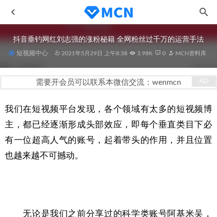
抖音垂钓网红刘志强的涨粉秘籍 全网粉丝过千万的运营手法
短视频中心
2021年5月29日 上午8:38
3.98K
0
MCN资料库
需要开会员可以联系本微信交流：wenmcn
我们在短视频平台发现，各个领域有太多的短视频博
助你重新打开对短视频的认知
2022-11-09
主，都已经逐渐形成头部效应，即每个垂直类目下必
主播一百问
2020-11-03
有一位超高人气的账号，起着带头的作用，并且位置
短视频处理助手
2020-11-03
也越来越不可撼动。
抖音无门槛无人直播视频课程
2022-06-22
你的TA——今日头条人群洞察报告
2020-11-12
　　无论是我们之前分享过的科学类账号阿基米吴，