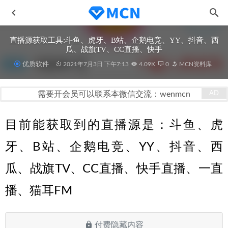
直播源获取工具:斗鱼、虎牙、B站、企鹅电竞、YY、抖音、西
瓜、战旗TV、CC直播、快手
优质软件
2021年7月3日 下午7:13
4.09K
0
MCN资料库
需要开会员可以联系本微信交流：wenmcn
目前能获取到的直播源是：斗鱼、虎
美拍MCN机构入驻指南
2020-11-09
奇秀直播公会入驻指南
2020-11-09
牙、B站、企鹅电竞、YY、抖音、西
HEU KMS Activator(win+office激活) v24.0.0
2021-07-24
瓜、战旗TV、CC直播、快手直播、一直
看看短视频那些赚钱的小道道 那也些普通人赚大钱的方法
2020-11-11
播、猫耳FM
抖音同城团购达人实战运营指南
2022-09-15
付费隐藏内容