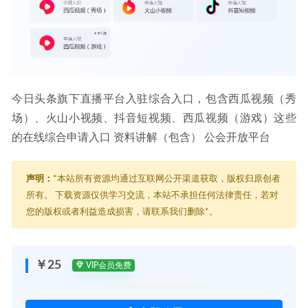
今日头条旗下直播平台入驻综合入口，包含西瓜视频（秀
场）、火山小视频、抖音短视频、西瓜视频（游戏）这些
的在线综合申请入口 资料讲解（包含） 公会开放平台
声明：
*本站所有资源均通过互联网公开渠道获取，版权归原创者
所有。 下载资源仅供学习交流，本站不承担任何法律责任，若对
您的版权或者利益造成损害，请联系我们删除*。
￥25
VIP会员免费