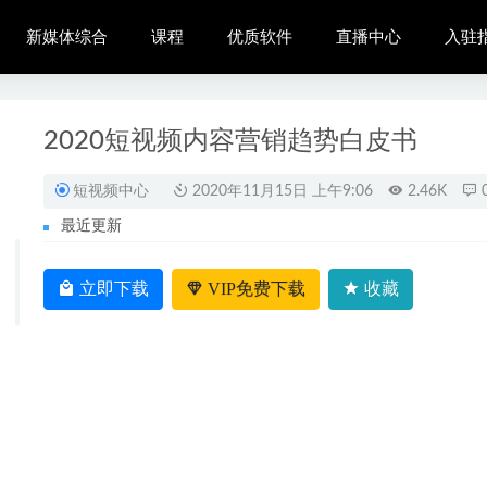
新媒体综合
课程
优质软件
直播中心
入驻
2020短视频内容营销趋势白皮书
短视频中心
2020年11月15日 上午9:06
2.46K
最近更新
电商报告-虎嗅x微盟-202010
2020-11-12
MCN机构入驻指南
立即下载
VIP免费下载
收藏
2020-11-09
础在家做兼职 快速引流87万精准用户疯狂变现
2021-06-13
速入门新媒体运营
2021-06-05
理助手
2020-11-03