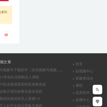
或者利
期文章
首页
马视频号下载助手（支持视频号视频, 直播,回放下载）
短视频中心
023本地生活团购达人课程
新媒体综合
川投流速成底层框架策略实战
课程
说推文项目粗暴实操全流程
优质软件
基础实操玩转无人直播3.0
直播中心
艺人起号实操运营账号课程