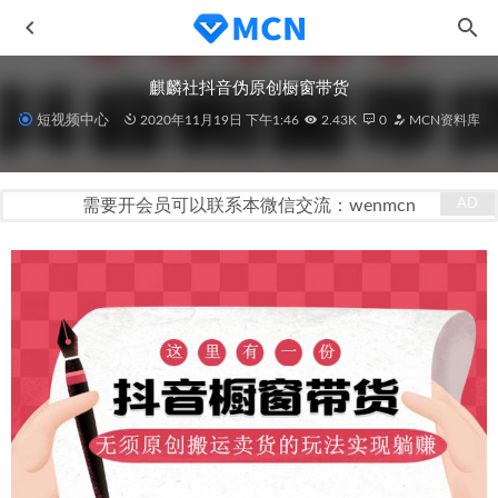
麒麟社抖音伪原创橱窗带货
短视频中心
2020年11月19日 下午1:46
2.43K
0
MCN资料库
需要开会员可以联系本微信交流：wenmcn
大佬的高效剪辑的节奏与技巧
2020-11-03
通过短视频增加线下收益变现课
2022-03-12
批量修改视频MD5，百部视频仅需3秒！
2020-11-03
教你0基础剪辑出超赞视频
2020-11-03
打破品销边界，实现业务增长
2022-11-03