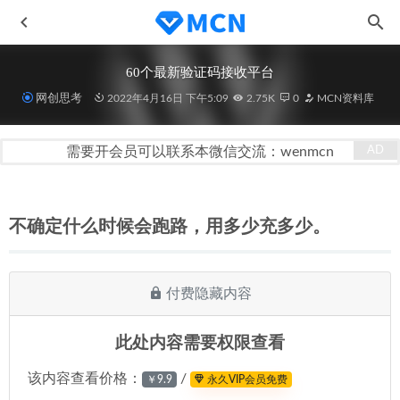
60个最新验证码接收平台
网创思考
2022年4月16日 下午5:09
2.75K
0
MCN资料库
需要开会员可以联系本微信交流：wenmcn
全民小视频MCN机构入驻指南
2020-11-09
不确定什么时候会跑路，用多少充多少。
抖音新手快速起号涨粉实战课
2021-10-07
现在做抖音短视频还来得急吗？其实现在是最好的时候
2021-06-13
付费隐藏内容
美团饿了么外卖红包CPS推广的方法论和干货经验感悟
2021-07-10
此处内容需要权限查看
短视频带货从零基础到精通
2022-04-14
该内容查看价格：
/
￥9.9
永久VIP会员免费