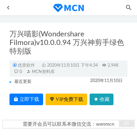
万兴喵影(Wondershare
Filmora)v10.0.0.94 万兴神剪手绿色
特别版
优质软件
2020年11月10日 下午4:34
2.94K
0
MCN资料库
一天只需1小时一月赚1万块 这样的项目小白新手也能做
2020年11月10日
2021-09-15
最近更新
玩转的本地化生意运营技能
2023-01-30
立即下载
VIP免费下载
收藏
淘宝直播公会入驻指南
2020-11-09
字幕通-电脑PC端自动添加字幕软件
2020-11-06
抖音做招商矩阵号＋IP人设号
2023-01-30
需要开会员可以联系本微信交流：wenmcn