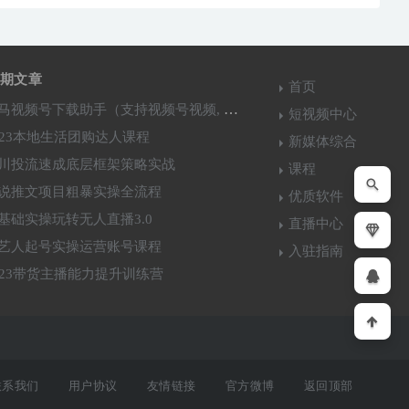
期文章
首页
马视频号下载助手（支持视频号视频, 直播,回放下载）
短视频中心
023本地生活团购达人课程
新媒体综合
川投流速成底层框架策略实战
课程
说推文项目粗暴实操全流程
优质软件
基础实操玩转无人直播3.0
直播中心
艺人起号实操运营账号课程
入驻指南
023带货主播能力提升训练营
联系我们
用户协议
友情链接
官方微博
返回顶部