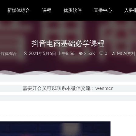
新媒体综合
课程
优质软件
直播中心
入驻
抖音电商基础必学课程
新媒体综合
2021年5月6日 上午8:56
2.53K
0
MCN资料
—- PDFelement v7.6.8.5031便携特别版
2020-11-14
号实操运营账号课程
2023-04-23
需要开会员可以联系本微信交流：wenmcn
今日头条视频7天 日收益突破300的实战玩法
2021-08-17
频公会入驻指南
2020-11-03
N机构入驻指南
2020-11-09