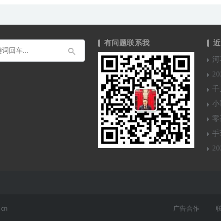
有问题联系我
近
河
2
千
小
零
手
2
cn
广告合作