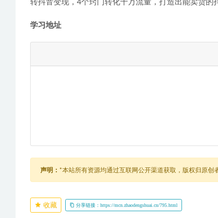
转抖音变现，4个窍门转化千万流量，打造出能卖货的
学习地址
声明：
*本站所有资源均通过互联网公开渠道获取，版权归原创
收藏
分享链接：https://mcn.zhaodengshuai.cn/795.html