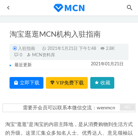
淘宝逛逛MCN机构入驻指南
入驻指南
2021年1月21日 下午1:48
2.8K
0
MCN资料库
2021年01月21日
最近更新
粉丝打赏项目实操拆解 明星领域如何实现日赚300+
2021-
08-08
立即下载
VIP免费下载
收藏
抖音货架运营18般武艺抓住新风口
2023-02-21
网易号MCN机构入驻指南
2020-11-09
需要开会员可以联系本微信交流：wenmcn
MCN机构辅助站，各类刷粉刷播放等辅助
2023-02-15
同城创业培训教你做抖音引流
2023-02-21
淘宝“逛逛”是淘宝的内容主阵地，是从消费购物到生活方式
的升级。这里汇集众多知名人士、优秀达人、意见领袖以