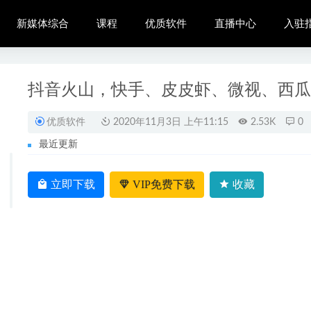
新媒体综合
课程
优质软件
直播中心
入驻
抖音火山，快手、皮皮虾、微视、西瓜
优质软件
2020年11月3日 上午11:15
2.53K
0
最近更新
短视频矩阵起号教学
2023-02-07
玩家创作联盟机构入驻指南
立即下载
VIP免费下载
收藏
2020-11-09
平台
2022-01-11
训练营课程
2021-05-25
公会入驻指南
2020-11-09