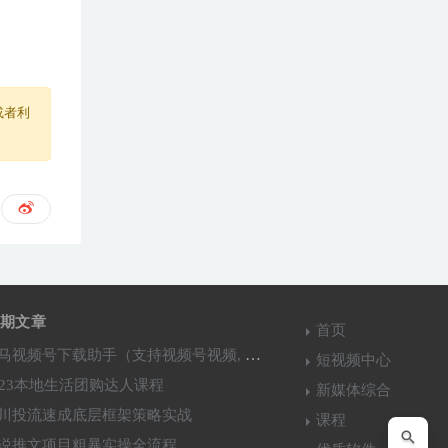
或者利
期文章
首页
马视频号下载助手（支持视频号视频, 直播,回放下载）
短视频中心
023本地生活团购达人课程
新媒体综合
川投流速成底层框架策略实战
课程
说推文项目粗暴实操全流程