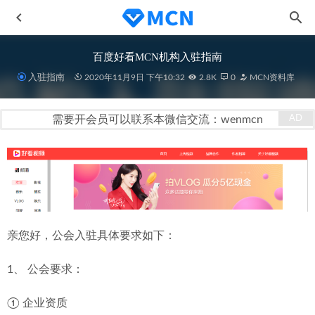
百度好看MCN机构入驻指南
入驻指南
2020年11月9日 下午10:32
2.8K
0
MCN资料库
需要开会员可以联系本微信交流：wenmcn
西瓜视频MCN机构入驻指南
2020-11-09
一点号MCN机构入驻指南
2020-11-09
本地生活直播实操玩法50讲
2023-01-13
抖音推流码获取工具
2022-11-23
亲您好，公会入驻具体要求如下：
半无人直播矩阵搭建实操课程
2023-01-08
1、 公会要求：
① 企业资质