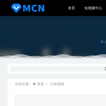
首页
短视频中心
从零开始
龟课Tik
知乎MC
哔哩哔哩
当前位置：
首页
入驻指南
爆品产品