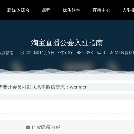
新媒体综合
课程
优质软件
直播中心
入驻
淘宝直播公会入驻指南
入驻指南
2020年11月9日 下午9:39
2.39K
0
MCN资料
学摄影视频课程
2021-06-08
Tok变现实战训练营
2021-06-05
需要开会员可以联系本微信交流：wenmcn
N机构入驻指南
2020-11-09
4K视频批量下载
2020-11-03
的方法和实际案例
2022-11-03
付费隐藏内容