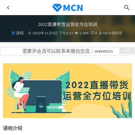
2022直播带货运营全方位培训
课程
2022年11月9日 下午3:13
1.98K
0
MCN资料库
需要开会员可以联系本微信交流：wenmcn
零基础学会短视频带货电商课
2023-02-07
主播一百问
2020-11-03
剪映剪辑技巧 用手机剪出大片
2020-11-23
大鱼号MCN机构入驻指南
2020-11-09
打破品销边界，实现业务增长
2022-11-03
课程
介绍