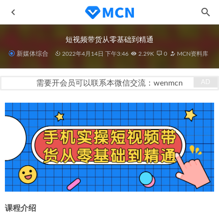
短视频带货从零基础到精通
新媒体综合
2022年4月14日 下午3:46
2.29K
0
MCN资料库
需要开会员可以联系本微信交流：wenmcn
零基础学会短视频带货电商课
2023-02-07
免费临时邮箱24小时邮箱大全
2022-04-16
从0到1做一个可以落地的情感账号
2023-01-11
回忆流项目半年时间涨粉百万 带货变现暴利月赚10W+
2021-06-05
映客直播公会入驻指南
2020-11-09
课程介绍 