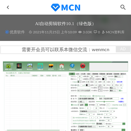
AI自动剪辑软件10.1（绿色版）
优质软件
2021年11月25日 上午10:09
3.03K
0
MCN资料库
需要开会员可以联系本微信交流：wenmcn
同城相亲短视频矩阵起号教学
2023-02-07
芝麻开门：直播新世代群洞察报告-淘直播
2020-11-12
斗鱼直播公会入驻指南
2020-11-09
百度好看MCN机构入驻指南
2020-11-09
不会引流？我花了1个月总结了这10点流量方法论
2021-05-
29