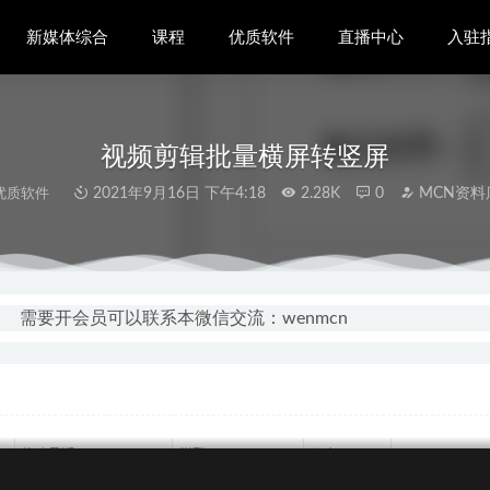
新媒体综合
课程
优质软件
直播中心
入驻
视频剪辑批量横屏转竖屏
优质软件
2021年9月16日 下午4:18
2.28K
0
MCN资料
就会的短视频剪辑课
2022-04-14
视频0基础入门实操课
2021-09-15
需要开会员可以联系本微信交流：wenmcn
店群无货源的操作流程
2021-10-07
打开对短视频的认知
2022-11-09
短视频无脑搬砖项目 新手实操每月7000元收益
2020-11-11