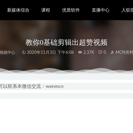
新媒体综合
课程
优质软件
直播中心
入驻
教你0基础剪辑出超赞视频
视频中心
2020年11月3日 下午6:06
2.37K
0
MCN资
公会入驻指南
2020-11-03
码获取工具
2022-11-23
以联系本微信交流：wenmcn
全网的60帧高清剪辑
2020-11-03
视频创作课程16期全集
2021-10-07
引流？普通人每天引流10个意向客户难不难？
2021-06-19