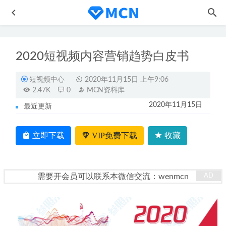
2020短视频内容营销趋势白皮书
短视频中心
2020年11月15日 上午9:06
2.47K
0
MCN资料库
2020年11月15日
最近更新
另类短视频暴利赚钱项目 情怀视频零基础简单易上手
2021-
06-13
立即下载
VIP免费下载
收藏
教你0基础剪辑出超赞视频
2020-11-03
短视频地图：短视频从业者地图电子版
2020-11-11
需要开会员可以联系本微信交流：wenmcn
直播带货私人教练实操实战教学
2023-01-30
淘逛词搜解析器v1.0，逛逛平台关键字查询数据工具
2022-
04-14