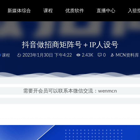
新媒体综合
课程
优质软件
直播中心
入驻
抖音做招商矩阵号＋IP人设号
课程
2023年1月30日 下午4:22
2.43K
0
MCN资料库
直播公会入驻指南
2020-11-09
引发暴利赚钱项目 婚姻忠诚协议日赚500元
2021-09-15
需要开会员可以联系本微信交流：wenmcn
演带你打造IP突围同城赛道
2022-10-25
取推流码直播软件
2023-01-10
MCN机构入驻指南
2020-11-09