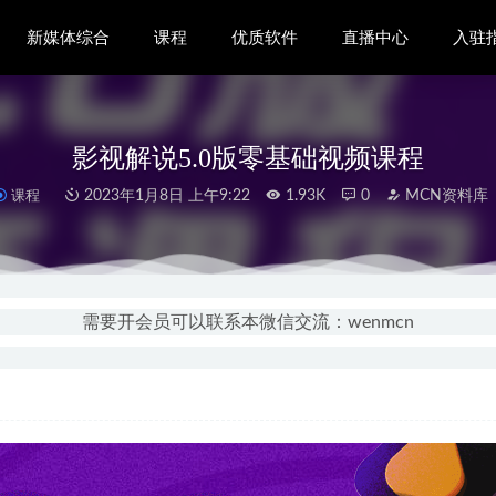
新媒体综合
课程
优质软件
直播中心
入驻
影视解说5.0版零基础视频课程
课程
2023年1月8日 上午9:22
1.93K
0
MCN资料库
N机构入驻指南
2020-11-09
N机构入驻指南
2020-11-09
需要开会员可以联系本微信交流：wenmcn
证MCN机构合作方式
2021-03-09
CN机构入驻指南
2020-11-09
下载器 V1.4.6
2020-11-05