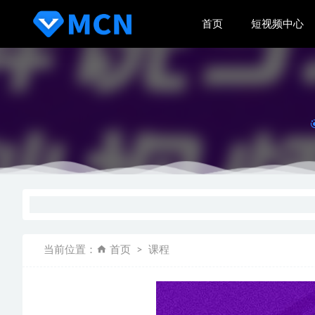
首页
短视频中心
微博MC
微叭MC
168家认
优酷号M
当前位置：
首页
课程
M3U8批量