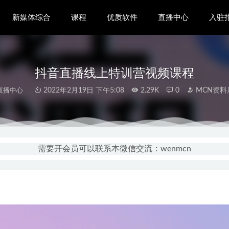
新媒体综合
课程
优质软件
直播中心
入驻
抖音直播线上特训营视频课程
直播中心
2022年2月19日 下午5:08
2.29K
0
MCN资料
从入门到大神剪辑教程
2021-03-28
影混剪快速赚钱技术篇
2021-03-15
需要开会员可以联系本微信交流：wenmcn
N机构入驻指南
2020-11-09
微信视频号入门学习
2020-11-04
4K视频批量下载
2020-11-03